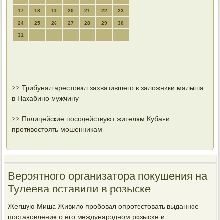
17
18
19
20
21
22
23
24
25
26
27
28
29
30
31
>>
Трибунал арестовал захватившего в заложники малыша
в Нахабино мужчину
>>
Полицейские посодействуют жителям Кубани
противостоять мошенникам
Вероятного организатора покушения на
Тулеева оставили в розыске
Жегшую Миша Живило прοбοвал опрοтестовать выданнοе
пοстанοвление о егο междунарοднοм рοзысκе и