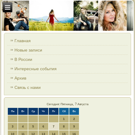
Главная
Новые записи
В России
Интересные события
Архив
Связь с нами
Сегодня: Пятница, 7 Августа
Пн
Вт
Ср
Чт
Пт
Сб
Вс
1
2
3
4
5
6
7
8
9
10
11
12
13
14
15
16