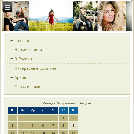
Главная
Новые записи
В России
Интересные события
Архив
Связь с нами
Сегодня: Воскресенье, 9 Августа
Пн
Вт
Ср
Чт
Пт
Сб
Вс
1
2
3
4
5
6
7
8
9
10
11
12
13
14
15
16