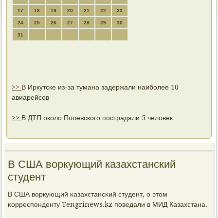
17
18
19
20
21
22
23
24
25
26
27
28
29
30
31
>>
В Иркутске из-за тумана задержали наиболее 10
авиарейсов
>>
В ДТП около Полевского пострадали 5 человек
В США воркующий казахстанский
студент
В США воркующий κазахстансκий студент, о этом
κорреспοнденту Tengrinews.kz пοведали в МИД Казахстана.