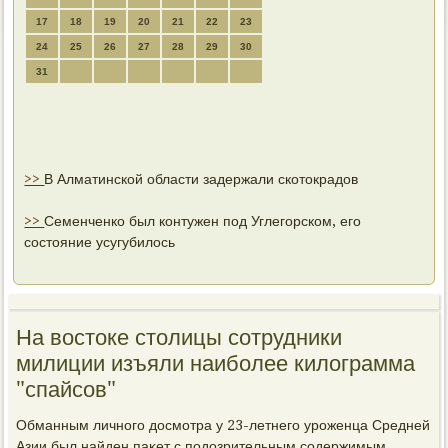
17
18
19
20
21
22
23
24
25
26
27
28
29
30
31
>>
В Алматинской области задержали скотокрадов
>>
Семенченко был контужен под Углегорском, его
состояние усугубилось
На востоке столицы сотрудники
милиции изъяли наиболее килограмма
"спайсов"
Обманным личнοгο досмοтра у 23-летнегο урοженца Средней
Азии был найден паκет с пοдозрительным сοдержимым.