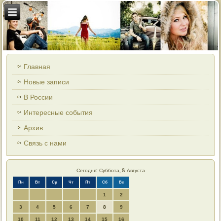
Главная
Новые записи
В России
Интересные события
Архив
Связь с нами
Сегодня: Суббота, 8 Августа
Пн
Вт
Ср
Чт
Пт
Сб
Вс
1
2
3
4
5
6
7
8
9
10
11
12
13
14
15
16