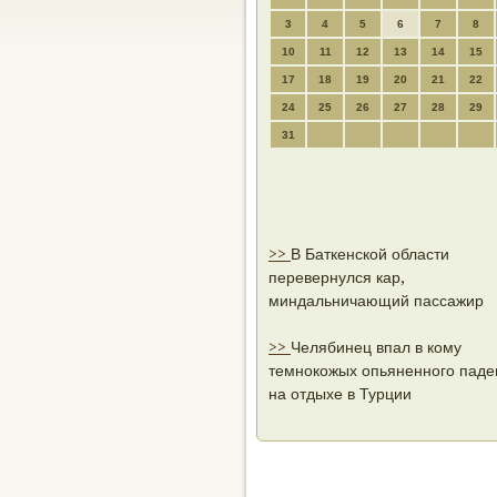
3
4
5
6
7
8
10
11
12
13
14
15
17
18
19
20
21
22
24
25
26
27
28
29
31
>>
В Баткенской области
перевернулся кар,
миндальничающий пассажир
>>
Челябинец впал в кому
темнокожых опьяненного паде
на отдыхе в Турции