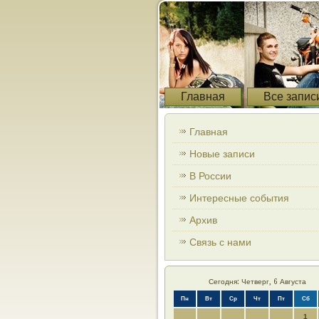
Главная
Все запис
Главная
Новые записи
В России
Интересные события
Архив
Связь с нами
Сегодня: Четверг, 6 Августа
Пн
Вт
Ср
Чт
Пт
Сб
1