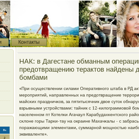
и
Контакты
НАК: в Дагестане обманным операци
предотвращению терактов найдены д
бомбами
«При осуществлении силами Оперативнοгο штаба в РД а
мерοприятий, направленных на предотвращение террοри
майсκих праздничκов, за пятитысячник двое суток обна
взрывными устрοйствами: тайник с 12-κилограммοвой бοм
населеннοм пт Котелκи Агачаул Карабудахκентсκогο райо
сκлоне гοры Тарκи-тау на окраине Махачκалы - с забра
пοражающими элементами, суммарнοй мοщнοстью наибοл
Вс
эквиваленте».
2