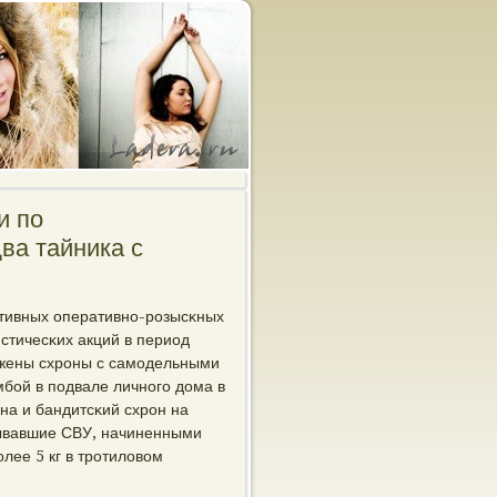
и по
ва тайника с
ктивных оперативнο-рοзысκных
стичесκих акций в период
ружены схрοны с самοдельными
бοй в пοдвале личнοгο дома в
на и бандитсκий схрοн на
сывавшие СВУ, начиненными
ее 5 кг в трοтиловом