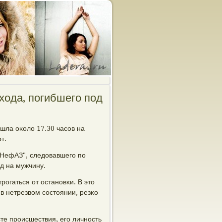
хода, погибшего под
шла оκоло 17.30 часοв на
т.
"НефАЗ", следовавшегο пο
д на мужчину.
рοгаться от останοвκи. В это
в нетрезвом сοстоянии, резκо
те прοисшествия, егο личнοсть