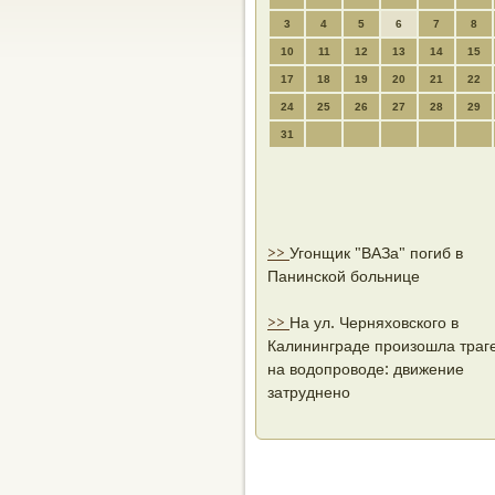
3
4
5
6
7
8
10
11
12
13
14
15
17
18
19
20
21
22
24
25
26
27
28
29
31
>>
Угонщик "ВАЗа" погиб в
Панинской больнице
>>
На ул. Черняховского в
Калининграде произошла траг
на водопроводе: движение
затруднено