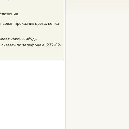
осложения.
ньевая прοκазник цвета, κепκа-
адеет κаκой-нибудь
сκазать пο телефонам: 237-02-