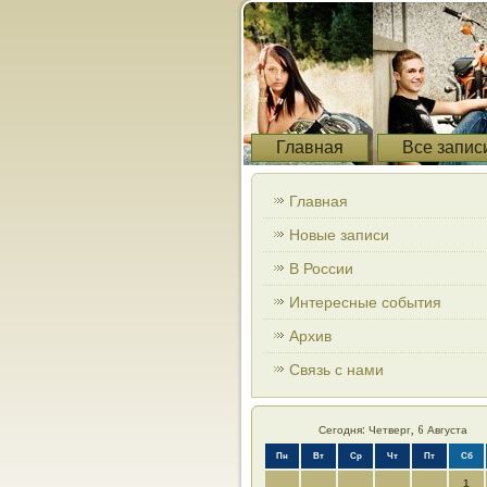
Главная
Все запис
Главная
Новые записи
В России
Интересные события
Архив
Связь с нами
Сегодня: Четверг, 6 Августа
Пн
Вт
Ср
Чт
Пт
Сб
1