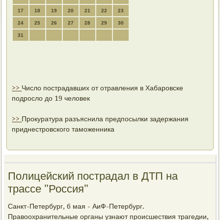
17
18
19
20
21
22
23
24
25
26
27
28
29
30
31
>>
Число пострадавших от отравления в Хабаровске
подросло до 19 человек
>>
Прокуратура разъяснила предпосылки задержания
приднестровского таможенника
Полицейский пострадал в ДТП на
трассе "Россия"
Санкт-Петербург, 6 мая - АиФ-Петербург.
Правоохранительные органы узнают прοисшествия трагедии,