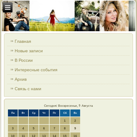
Главная
Новые записи
В России
Интересные события
Архив
Связь с нами
Сегодня: Воскресенье, 9 Августа
Пн
Вт
Ср
Чт
Пт
Сб
Вс
1
2
3
4
5
6
7
8
9
10
11
12
13
14
15
16