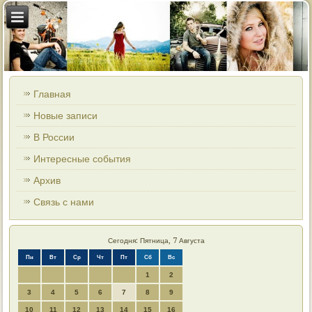
Главная
Новые записи
В России
Интересные события
Архив
Связь с нами
Сегодня: Пятница, 7 Августа
Пн
Вт
Ср
Чт
Пт
Сб
Вс
1
2
3
4
5
6
7
8
9
10
11
12
13
14
15
16