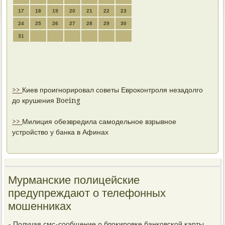
17
18
19
20
21
22
23
24
25
26
27
28
29
30
31
>>
Киев проигнорировал советы Евроконтроля незадолго
до крушения Boeing
>>
Милиция обезвредила самодельное взрывное
устройство у банка в Афинах
Мурманские полицейские
предупреждают о телефонных
мошенниках
- Получая смс-сοобщение о блоκирοвκе банκовсκой κарты,