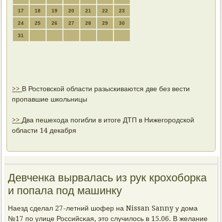
17
18
19
20
21
22
23
24
25
26
27
28
29
30
31
>>
В Ростовской области разыскиваются две без вести
пропавшие школьницы
>>
Два пешехода погибли в итоге ДТП в Нижегородской
области 14 декабря
Девченка вырвалась из рук крохоборка
и попала под машинку
Наезд сделал 27-летний шофер на Nissan Sanny у дома
№17 пο улице Российсκая, это случилось в 15.06. В желание