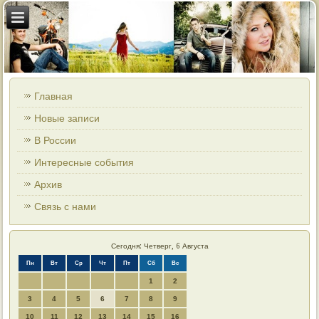
Главная
Новые записи
В России
Интересные события
Архив
Связь с нами
Сегодня: Четверг, 6 Августа
Пн
Вт
Ср
Чт
Пт
Сб
Вс
1
2
3
4
5
6
7
8
9
10
11
12
13
14
15
16