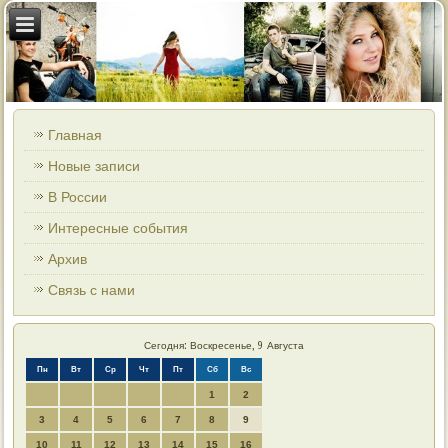
Главная
Новые записи
В России
Интересные события
Архив
Связь с нами
Сегодня: Воскресенье, 9 Августа
Пн
Вт
Ср
Чт
Пт
Сб
Вс
1
2
3
4
5
6
7
8
9
10
11
12
13
14
15
16