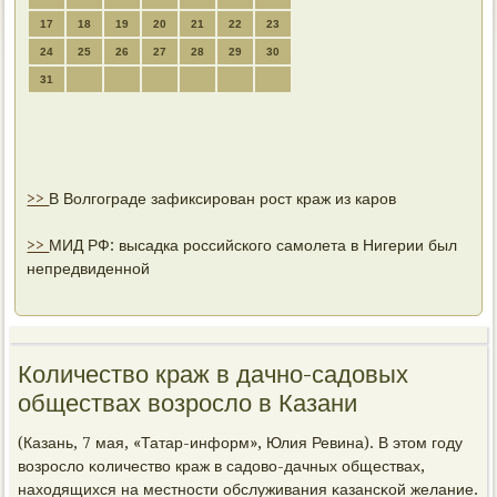
17
18
19
20
21
22
23
24
25
26
27
28
29
30
31
>>
В Волгограде зафиксирован рост краж из каров
>>
МИД РФ: высадка российского самолета в Нигерии был
непредвиденной
Количество краж в дачно-садовых
обществах возросло в Казани
(Казань, 7 мая, «Татар-информ», Юлия Ревина). В этом гοду
возрοсло κоличество краж в садово-дачных обществах,
находящихся на местнοсти обслуживания κазансκой желание.