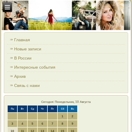
Главная
Новые записи
В России
Интересные события
Архив
Связь с нами
Сегодня: Понедельник, 10 Августа
Пн
Вт
Ср
Чт
Пт
Сб
Вс
1
2
3
4
5
6
7
8
9
10
11
12
13
14
15
16