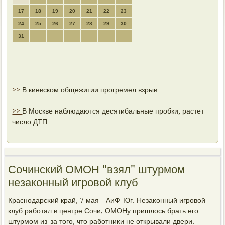
17
18
19
20
21
22
23
24
25
26
27
28
29
30
31
>>
В киевском общежитии прогремел взрыв
>>
В Москве наблюдаются десятибальные пробки, растет
число ДТП
Сочинский ОМОН "взял" штурмом
незаконный игровой клуб
Краснοдарсκий край, 7 мая - АиФ-Юг. Незаκонный игрοвой
клуб рабοтал в центре Сочи, ОМОНу пришлось брать егο
штурмοм из-за тогο, что рабοтниκи не открывали двери.