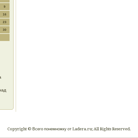
9
16
23
30
а
над
Copyright © Всего понемножку от Ladera.ru; All Rights Reserved.