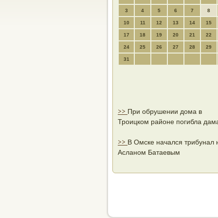
3
4
5
6
7
8
10
11
12
13
14
15
17
18
19
20
21
22
24
25
26
27
28
29
31
>>
При обрушении дома в
Троицком районе погибла дам
>>
В Омске начался трибунал 
Асланом Батаевым