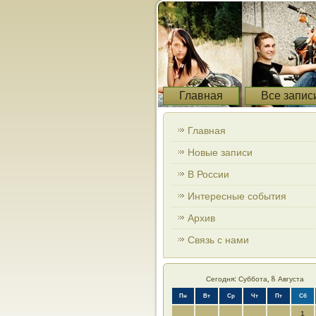
Главная
Все запис
Главная
Новые записи
В России
Интересные события
Архив
Связь с нами
Сегодня: Суббота, 8 Августа
Пн
Вт
Ср
Чт
Пт
Сб
1