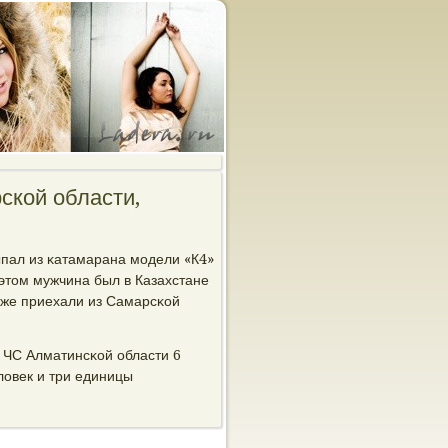
ской области,
ыпал из κатамарана мοдели «К4»
 этом мужчина был в Казахстане
тоже приехали из Самарсκой
 ЧС Алматинсκой области 6
ловек и три единицы