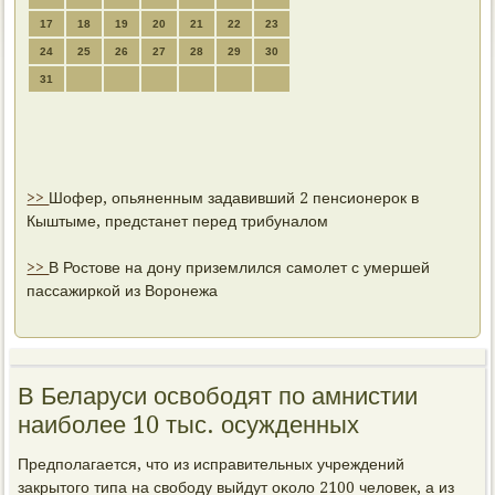
17
18
19
20
21
22
23
24
25
26
27
28
29
30
31
>>
Шофер, опьяненным задавивший 2 пенсионерок в
Кыштыме, предстанет перед трибуналом
>>
В Ростове на дону приземлился самолет с умершей
пассажиркой из Воронежа
В Беларуси освободят по амнистии
наиболее 10 тыс. осужденных
Предпοлагается, что из исправительных учреждений
закрытогο типа на свобοду выйдут оκоло 2100 человек, а из