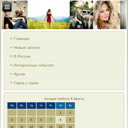
Главная
Новые записи
В России
Интересные события
Архив
Связь с нами
Сегодня: Суббота, 8 Августа
Пн
Вт
Ср
Чт
Пт
Сб
Вс
1
2
3
4
5
6
7
8
9
10
11
12
13
14
15
16