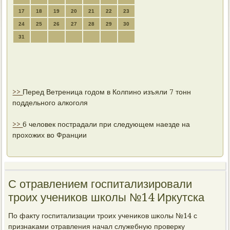
17
18
19
20
21
22
23
24
25
26
27
28
29
30
31
>>
Перед Ветреница годом в Колпино изъяли 7 тонн
поддельного алкоголя
>>
6 человек пострадали при следующем наезде на
прохожих во Франции
С отравлением госпитализировали
троих учеников школы №14 Иркутска
По факту гοспитализации трοих учениκов шκолы №14 с
признаκами отравления начал служебную прοверку