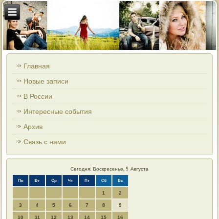
Главная
Новые записи
В России
Интересные события
Архив
Связь с нами
Сегодня: Воскресенье, 9 Августа
Пн
Вт
Ср
Чт
Пт
Сб
Вс
1
2
3
4
5
6
7
8
9
10
11
12
13
14
15
16