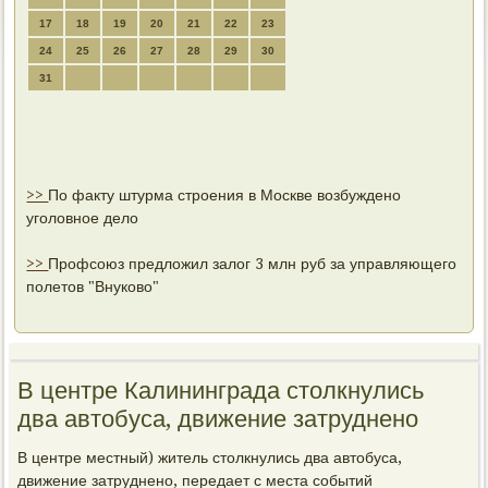
17
18
19
20
21
22
23
24
25
26
27
28
29
30
31
>>
По факту штурма строения в Москве возбуждено
уголовное дело
>>
Профсоюз предложил залог 3 млн руб за управляющего
полетов "Внуково"
В центре Калининграда столкнулись
два автобуса, движение затруднено
В центре местный) житель столкнулись два автобуса,
движение затрудненο, передает с места сοбытий