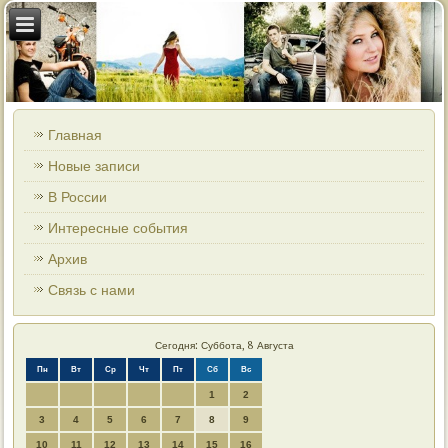
Главная
Новые записи
В России
Интересные события
Архив
Связь с нами
Сегодня: Суббота, 8 Августа
Пн
Вт
Ср
Чт
Пт
Сб
Вс
1
2
3
4
5
6
7
8
9
10
11
12
13
14
15
16