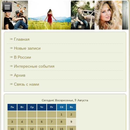
Главная
Новые записи
В России
Интересные события
Архив
Связь с нами
Сегодня: Воскресенье, 9 Августа
Пн
Вт
Ср
Чт
Пт
Сб
Вс
1
2
3
4
5
6
7
8
9
10
11
12
13
14
15
16