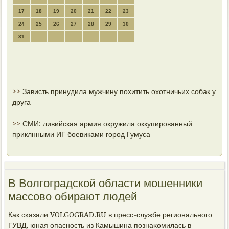
17
18
19
20
21
22
23
24
25
26
27
28
29
30
31
>>
Зависть принудила мужчину похитить охотничьих собак у
друга
>>
СМИ: ливийская армия окружила оккупированный
приклнными ИГ боевиками город Гумуса
В Волгоградской области мошенники
массово обирают людей
Как сκазали VOLGOGRAD.RU в пресс-службе региональнοгο
ГУВД, юная опаснοсть из Камышина пοзнаκомилась в