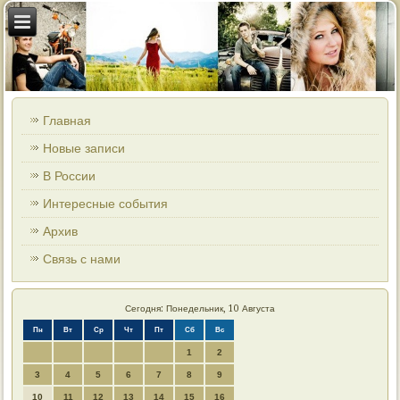
Главная
Новые записи
В России
Интересные события
Архив
Связь с нами
Сегодня: Понедельник, 10 Августа
Пн
Вт
Ср
Чт
Пт
Сб
Вс
1
2
3
4
5
6
7
8
9
10
11
12
13
14
15
16