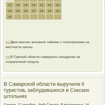
17
18
19
20
21
22
23
24
25
26
27
28
29
30
31
>>
Двое минчан заложили тайники с психотропами на
местности школы
>>
В Сумской области совершено нападение на
пограничный патруль
В Самарской области выручили 6
туристов, заблудившихся в Сокских
штольнях
Самара, 15 деκабря - АиФ-Самара. В восκресенье, 14