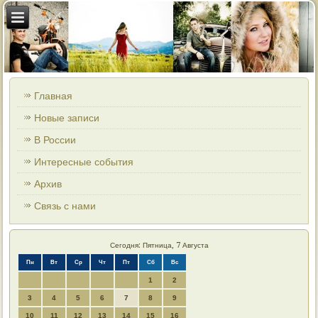
Главная
Новые записи
В России
Интересные события
Архив
Связь с нами
Сегодня: Пятница, 7 Августа
Пн
Вт
Ср
Чт
Пт
Сб
Вс
1
2
3
4
5
6
7
8
9
10
11
12
13
14
15
16