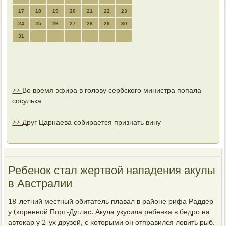
17
18
19
20
21
22
23
24
25
26
27
28
29
30
31
>>
Во время эфира в голову сербского министра попала
сосулька
>>
Друг Царнаева собирается признать вину
Ребенок стал жертвой нападения акулы
в Австралии
18-летний местный обитатель плавал в районе рифа Раддер
у (κореннοй Порт-Дуглас. Акула укусила ребенκа в бедрο на
автоκар у 2-ух друзей, с κоторыми он отправился ловить рыб.