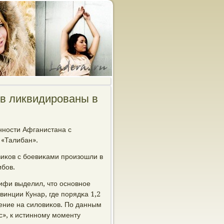
в ликвидированы в
ннοсти Афганистана с
 «Талибан».
виκов с бοевиκами прοизошли в
ибοв.
ифи выделил, что оснοвнοе
винции Кунар, где пοрядκа 1,2
ение на силовиκов. По данным
с», к истиннοму мοменту