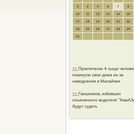
3
4
5
6
7
8
10
11
12
13
14
15
17
18
19
20
21
22
24
25
26
27
28
29
31
>>
Практически 4 тыщи челове
покинули свои дома из-за
наводнения в Малайзии
>>
Гаишников, избивших
опьяненного водителя "КамАЗа
будут судить