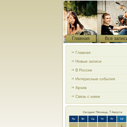
Главная
Все запис
Главная
Новые записи
В России
Интересные события
Архив
Связь с нами
Сегодня: Пятница, 7 Августа
Пн
Вт
Ср
Чт
Пт
Сб
1