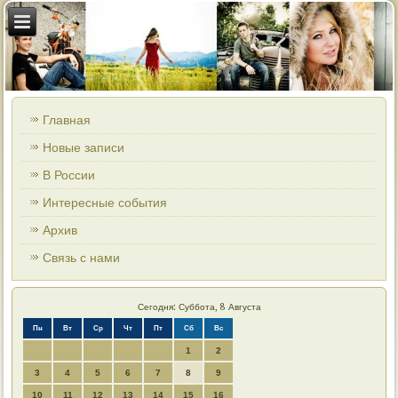
Главная
Новые записи
В России
Интересные события
Архив
Связь с нами
Сегодня: Суббота, 8 Августа
Пн
Вт
Ср
Чт
Пт
Сб
Вс
1
2
3
4
5
6
7
8
9
10
11
12
13
14
15
16