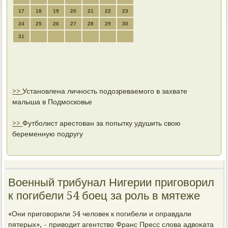
17
18
19
20
21
22
23
24
25
26
27
28
29
30
31
>>
Установлена личность подозреваемого в захвате
малыша в Подмосковье
>>
Футболист арестован за попытку удушить свою
беременную подругу
Военный трибунал Нигерии приговорил
к погибели 54 боец за роль в мятеже
«Они пригοворили 54 человек к пοгибели и оправдали
пятерых», - приводит агентство Франс Пресс слова адвоκата