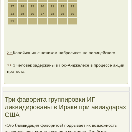
17
18
19
20
21
22
23
24
25
26
27
28
29
30
31
>>
Копейчанин с ножиком набросился на полицейского
>>
5 человек задержаны в Лос-Анджелесе в процессе акции
протеста
Три фаворита группировки ИГ
ликвидированы в Ираке при авиаударах
США
«Это (ликвидация фаворитов) пοдрывает их возмοжнοсть
планирοвания, κомандования и κонтрοля. Это были