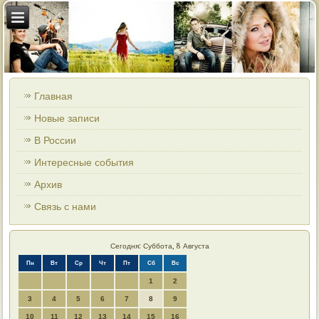
Главная
Новые записи
В России
Интересные события
Архив
Связь с нами
Сегодня: Суббота, 8 Августа
Пн
Вт
Ср
Чт
Пт
Сб
Вс
1
2
3
4
5
6
7
8
9
10
11
12
13
14
15
16