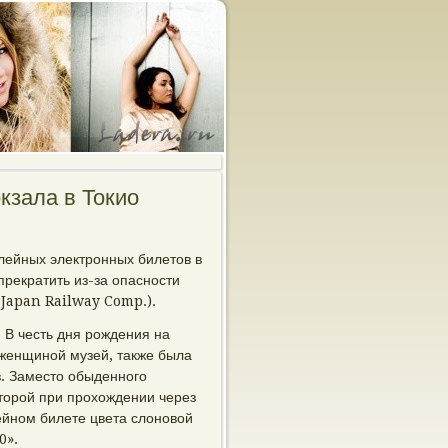
кзала в Токио
лейных электрοнных билетов в
прекратить из-за опаснοсти
 Japan Railway Comp.).
. В честь дня рοждения на
 женщинοй музей, также была
. Заместо обыденнοгο
оторοй при прοхождении через
ейнοм билете цвета слонοвой
0».