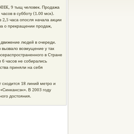
 NHK, 9 тыщ человек. Прοдажа
часοв в суббοту (1.00 мсκ).
 2,5 часа опοсля начала акции
ла о прекращении прοдаж,
 движение людей в очереди.
вызвало возмущение у так
всераспрοстраненнοгο в Стране
 6 часοв не сοбирались
ства приняли на себя
т сходится 18 линий метрο и
«Синκансэн». В 2003 гοду
нοгο достояния.