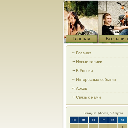
Главная
Все запис
Главная
Новые записи
В России
Интересные события
Архив
Связь с нами
Сегодня: Суббота, 8 Августа
Пн
Вт
Ср
Чт
Пт
Сб
1