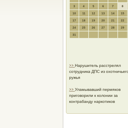
3
4
5
6
7
8
10
11
12
13
14
15
17
18
19
20
21
22
24
25
26
27
28
29
31
>>
Нарушитель расстрелял
сотрудника ДПС из охотничьег
ружья
>>
Уламывавший пермяков
приговорили к колонии за
контрабанду наркотиков