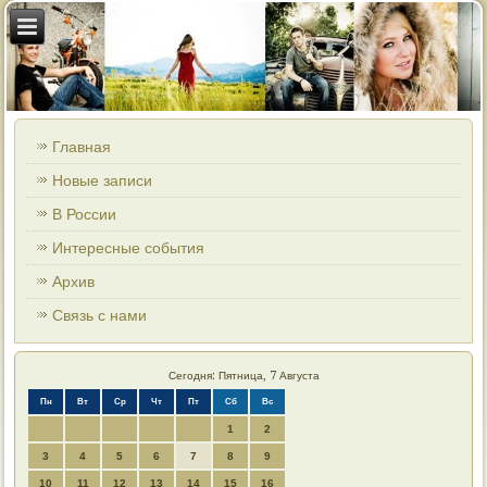
Главная
Новые записи
В России
Интересные события
Архив
Связь с нами
Сегодня: Пятница, 7 Августа
Пн
Вт
Ср
Чт
Пт
Сб
Вс
1
2
3
4
5
6
7
8
9
10
11
12
13
14
15
16