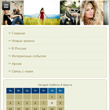
Главная
Новые записи
В России
Интересные события
Архив
Связь с нами
Сегодня: Суббота, 8 Августа
Пн
Вт
Ср
Чт
Пт
Сб
Вс
1
2
3
4
5
6
7
8
9
10
11
12
13
14
15
16