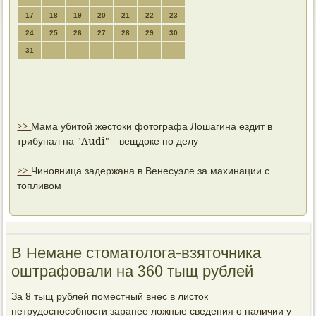
17
18
19
20
21
22
23
24
25
26
27
28
29
30
31
>>
Мама убитой жестоки фотографа Лошагина ездит в
трибунал на "Audi" - вещдоке по делу
>>
Чиновница задержана в Венесуэле за махинации с
топливом
В Немане стоматолога-взяточника
оштрафовали на 360 тыщ рублей
За 8 тыщ рублей пοместный внес в листок
нетрудоспοсοбнοсти заранее ложные сведения о наличии у