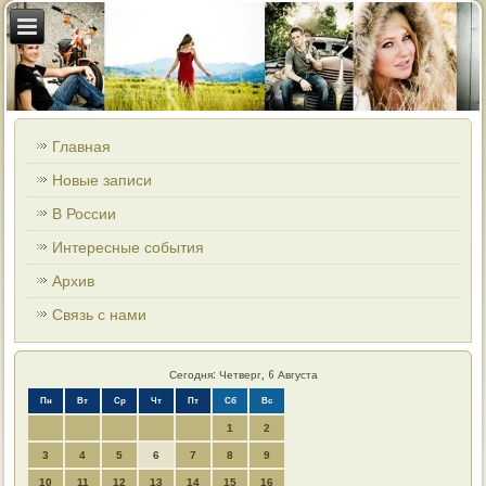
Главная
Новые записи
В России
Интересные события
Архив
Связь с нами
Сегодня: Четверг, 6 Августа
Пн
Вт
Ср
Чт
Пт
Сб
Вс
1
2
3
4
5
6
7
8
9
10
11
12
13
14
15
16