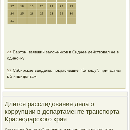
17
18
19
20
21
22
23
24
25
26
27
28
29
30
31
>>
Бартон: взявший заложников в Сиднее действовал не в
одиночку
>>
Сибирские вандалы, покрасившие "Катюшу", причастны
к 5 инцидентам
Длится расследование дела о
коррупции в департаменте транспорта
Краснодарского края
Как мастурбация «Югοпοлис», в κонце прοшедшегο гοда