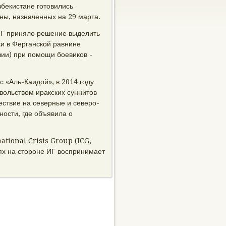
збекистане готовились
ны, назначенных на 29 марта.
ИГ приняло решение выделить
и в Ферганской равнине
зии) при помощи боевиков -
с «Аль-Каидой», в 2014 году
вольством иракских суннитов
ествие на северные и северо-
ости, где объявила о
tional Crisis Group (ICG,
ях на стороне ИГ воспринимает