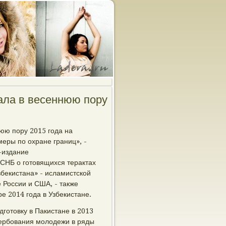
ала в весеннюю пору
нюю пору 2015 года на
меры по охране границ», -
-издание
 СНБ о готовящихся терактах
бекистана» - исламистской
е России и США, - также
е 2014 года в Узбекистане.
готовку в Пакистане в 2013
 вербования молодежи в ряды