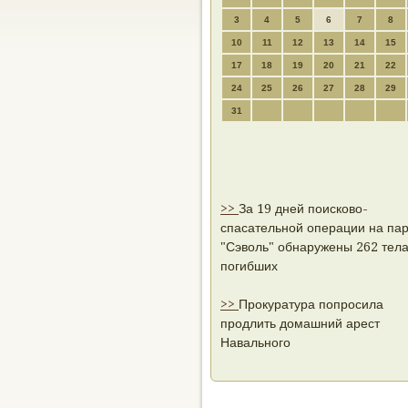
3
4
5
6
7
8
10
11
12
13
14
15
17
18
19
20
21
22
24
25
26
27
28
29
31
>>
За 19 дней поисково-
спасательной операции на па
"Сэволь" обнаружены 262 тел
погибших
>>
Прокуратура попросила
продлить домашний арест
Навального