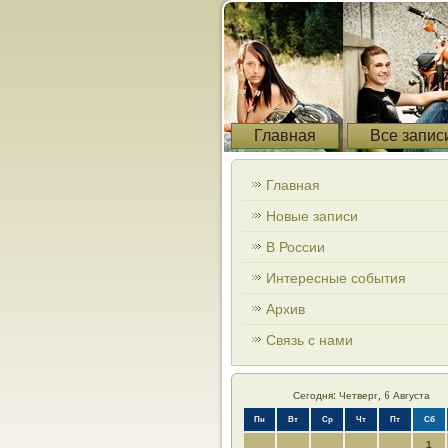
Главная
Все запис
Главная
Новые записи
В России
Интересные события
Архив
Связь с нами
Сегодня: Четверг, 6 Августа
Пн
Вт
Ср
Чт
Пт
Сб
1