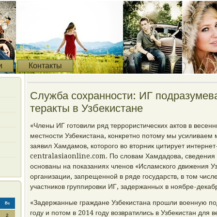
и
Контакты
Служба сохранности: ИГ подразумев
теракты в Узбекистане
«Члены ИГ готовили ряд террористических актов в весен
местности Узбекистана, конкретно потому мы усиливаем 
заявил Хамдамов, которого во вторник цитирует интернет
centralasiaonline.com. По словам Хамдадова, сведения
основаны на показаниях членов «Исламского движения Уз
организации, запрещенной в ряде государств, в том числ
участников группировки ИГ, задержанных в ноябре-декабр
«Задержанные граждане Узбекистана прошли военную под
Вс
году и потом в 2014 году возвратились в Узбекистан для
2