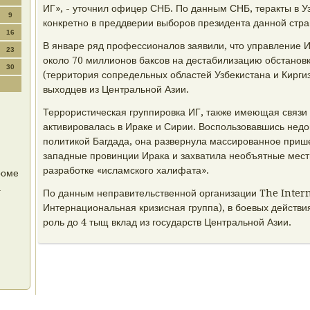
ИГ», - уточнил офицер СНБ. По данным СНБ, теракты в У
9
конкретно в преддверии выборов президента данной стра
16
В январе ряд профессионалов заявили, что управление 
23
около 70 миллионов баксов на дестабилизацию обстановк
30
(территория сопредельных областей Узбекистана и Кирги
выходцев из Центральной Азии.
Террористическая группировка ИГ, также имеющая связи 
активировалась в Ираке и Сирии. Воспользовавшись недо
политикой Багдада, она развернула массированное приш
западные провинции Ирака и захватила необъятные местн
разработке «исламского халифата».
роме
а
По данным неправительственной организации The Interna
Интернациональная кризисная группа), в боевых действи
роль до 4 тыщ вклад из государств Центральной Азии.