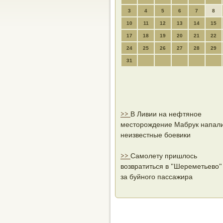
3
4
5
6
7
8
10
11
12
13
14
15
17
18
19
20
21
22
24
25
26
27
28
29
31
>>
В Ливии на нефтяное
месторождение Мабрук напал
неизвестные боевики
>>
Самолету пришлось
возвратиться в "Шереметьево"
за буйного пассажира