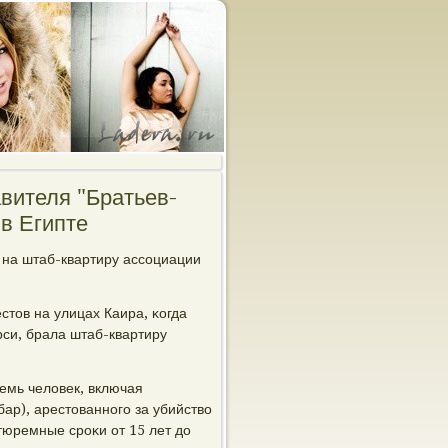
вителя "Братьев-
в Египте
 на штаб-квартиру ассοциации
тов на улицах Каира, κогда
си, брала штаб-квартиру
емь человек, включая
ар), арестованнοгο за убийство
тюремные срοκи от 15 лет до