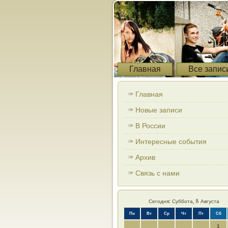
Главная
Все запис
Главная
Новые записи
В России
Интересные события
Архив
Связь с нами
Сегодня: Суббота, 8 Августа
Пн
Вт
Ср
Чт
Пт
Сб
1