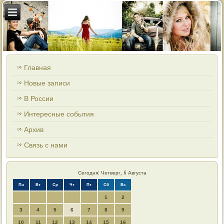
Главная
Новые записи
В России
Интересные события
Архив
Связь с нами
Сегодня: Четверг, 6 Августа
Пн
Вт
Ср
Чт
Пт
Сб
Вс
1
2
3
4
5
6
7
8
9
10
11
12
13
14
15
16