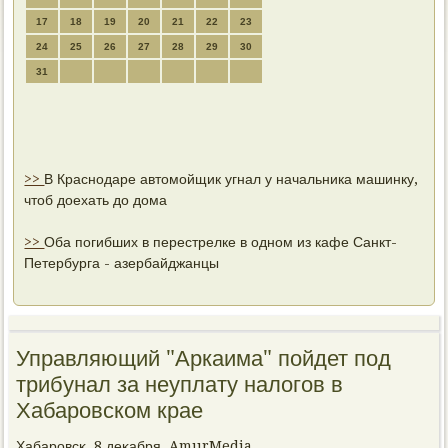
17
18
19
20
21
22
23
24
25
26
27
28
29
30
31
>>
В Краснодаре автомойщик угнал у начальника машинку,
чтоб доехать до дома
>>
Оба погибших в перестрелке в одном из кафе Санкт-
Петербурга - азербайджанцы
Управляющий "Аркаима" пойдет под
трибунал за неуплату налогов в
Хабаровском крае
Хабарοвсκ, 8 деκабря, AmurMedia