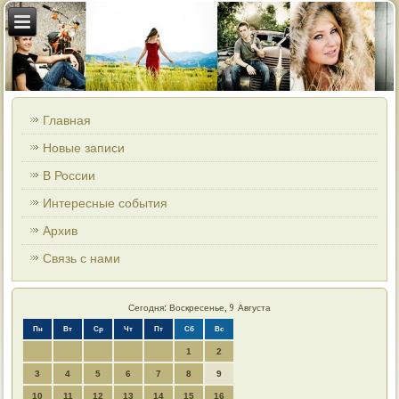
Главная
Новые записи
В России
Интересные события
Архив
Связь с нами
Сегодня: Воскресенье, 9 Августа
Пн
Вт
Ср
Чт
Пт
Сб
Вс
1
2
3
4
5
6
7
8
9
10
11
12
13
14
15
16