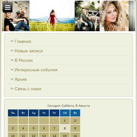
Главная
Новые записи
В России
Интересные события
Архив
Связь с нами
Сегодня: Суббота, 8 Августа
Пн
Вт
Ср
Чт
Пт
Сб
Вс
1
2
3
4
5
6
7
8
9
10
11
12
13
14
15
16