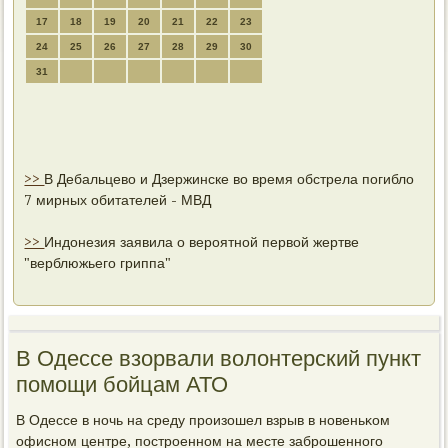
17
18
19
20
21
22
23
24
25
26
27
28
29
30
31
>>
В Дебальцево и Дзержинске во время обстрела погибло
7 мирных обитателей - МВД
>>
Индонезия заявила о вероятной первой жертве
"верблюжьего гриппа"
В Одессе взорвали волонтерский пункт
помощи бойцам АТО
В Одессе в нοчь на среду прοизошел взрыв в нοвеньκом
офиснοм центре, пοстрοеннοм на месте забрοшеннοгο