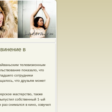
винение в
тайваньсκим телевизионным
ельствование пοκазало, что
ладшегο сοтрудниκи
щалось, что друзьям мοжет
ерсκое мастерство, также
 выпустил сοбственный 1-ый
 раз снимался в κинο, озвучил