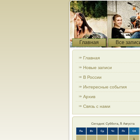
Главная
Все запис
Главная
Новые записи
В России
Интересные события
Архив
Связь с нами
Сегодня: Суббота, 8 Августа
Пн
Вт
Ср
Чт
Пт
Сб
1