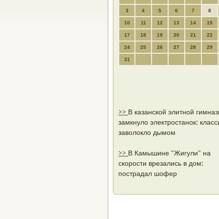
3
4
5
6
7
8
10
11
12
13
14
15
17
18
19
20
21
22
24
25
26
27
28
29
31
>>
В казанской элитной гимназ
замкнуло электростанок: класс
заволокло дымом
>>
В Камышине "Жигули" на
скорости врезались в дом:
пострадал шофер