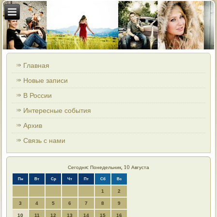
Главная
Новые записи
В России
Интересные события
Архив
Связь с нами
Сегодня: Понедельник, 10 Августа
Пн
Вт
Ср
Чт
Пт
Сб
Вс
1
2
3
4
5
6
7
8
9
10
11
12
13
14
15
16