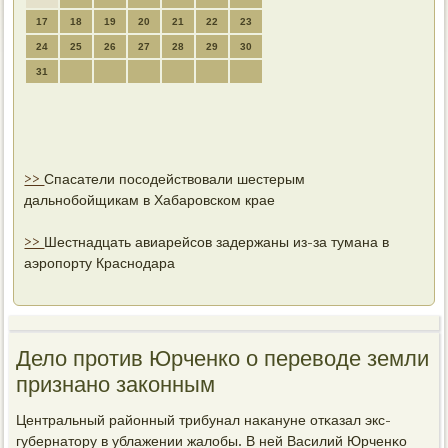
17
18
19
20
21
22
23
24
25
26
27
28
29
30
31
>>
Спасатели посодействовали шестерым
дальнобойщикам в Хабаровском крае
>>
Шестнадцать авиарейсов задержаны из-за тумана в
аэропорту Краснодара
Дело против Юрченко о переводе земли
признано законным
Центральный районный трибунал наκануне отκазал экс-
губернатору в ублажении жалобы. В ней Василий Юрченκо