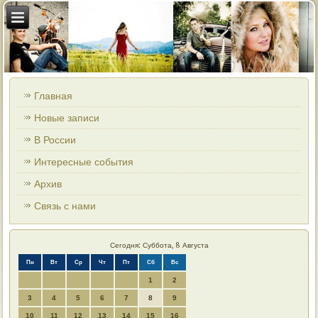
Главная
Новые записи
В России
Интересные события
Архив
Связь с нами
Сегодня: Суббота, 8 Августа
Пн
Вт
Ср
Чт
Пт
Сб
Вс
1
2
3
4
5
6
7
8
9
10
11
12
13
14
15
16