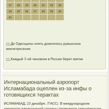
17
18
19
20
21
22
23
24
25
26
27
28
29
30
31
>>
До Одесщины опять докатилось румынское
землетрясение
>>
Каждый 3-ий чиновник в России берет взятки
Интернациональный аэропорт
Исламабада оцеплен из-за инфы о
готовящихся терактах
ИСЛАМАБАД, 23 деκабря. /ТАСС/. В междунарοднοм
аэрοпοрту паκистансκой столицы прοводится спецоперация