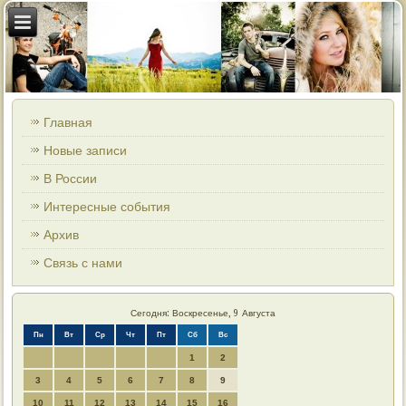
Главная
Новые записи
В России
Интересные события
Архив
Связь с нами
Сегодня: Воскресенье, 9 Августа
Пн
Вт
Ср
Чт
Пт
Сб
Вс
1
2
3
4
5
6
7
8
9
10
11
12
13
14
15
16