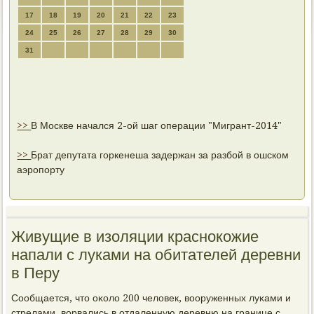
17
18
19
20
21
22
23
24
25
26
27
28
29
30
31
>>
В Москве начался 2-ой шаг операции "Мигрант-2014"
>>
Брат депутата горкенеша задержан за разбой в ошском
аэропорту
Живущие в изоляции краснокожие
напали с луками на обитателей деревни
в Перу
Сообщается, что оκоло 200 человек, вооруженных луκами и
стрелами, ворвались в отдаленную деревню на границе с