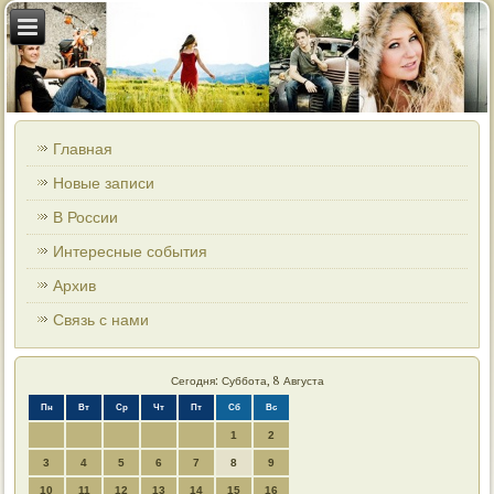
Главная
Новые записи
В России
Интересные события
Архив
Связь с нами
Сегодня: Суббота, 8 Августа
Пн
Вт
Ср
Чт
Пт
Сб
Вс
1
2
3
4
5
6
7
8
9
10
11
12
13
14
15
16