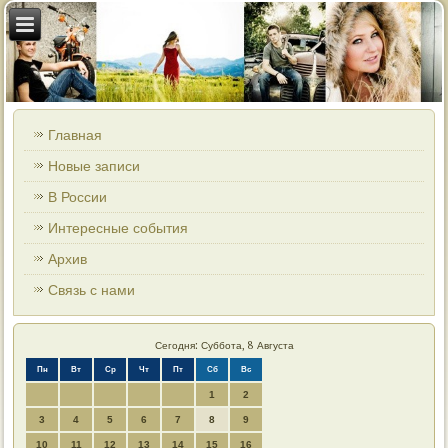
Главная
Новые записи
В России
Интересные события
Архив
Связь с нами
Сегодня: Суббота, 8 Августа
Пн
Вт
Ср
Чт
Пт
Сб
Вс
1
2
3
4
5
6
7
8
9
10
11
12
13
14
15
16