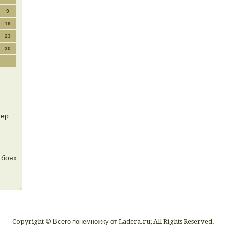
9
16
23
30
фер
 боях
Copyright © Всего понемножку от Ladera.ru; All Rights Reserved.