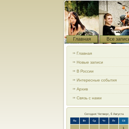
Главная
Все запис
Главная
Новые записи
В России
Интересные события
Архив
Связь с нами
Сегодня: Четверг, 6 Августа
Пн
Вт
Ср
Чт
Пт
Сб
1