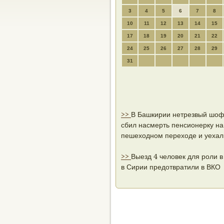
3
4
5
6
7
8
10
11
12
13
14
15
17
18
19
20
21
22
24
25
26
27
28
29
31
>>
В Башкирии нетрезвый шо
сбил насмерть пенсионерку на
пешеходном переходе и уехал
>>
Выезд 4 человек для роли в
в Сирии предотвратили в ВКО