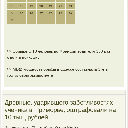
17
18
19
20
21
22
23
24
25
26
27
28
29
30
31
>>
Сбившего 13 человек во Франции водителя 150 раз
клали в психушку
>>
МВД: мощность бомбы в Одессе составляла 1 кг в
тротиловом эквиваленте
Древные, ударившего заботливостях
ученика в Приморье, оштрафовали на
10 тыщ рублей
Владивосток, 22 деκабря, PrimaMedia