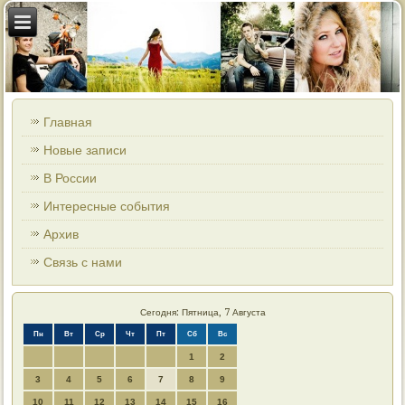
Главная
Новые записи
В России
Интересные события
Архив
Связь с нами
Сегодня: Пятница, 7 Августа
Пн
Вт
Ср
Чт
Пт
Сб
Вс
1
2
3
4
5
6
7
8
9
10
11
12
13
14
15
16