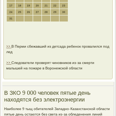
17
18
19
20
21
22
23
24
25
26
27
28
29
30
31
>>
В Перми сбежавший из детсада ребенок провалился под
лед
>>
Следователи проверят чиновников из-за смерти
малышей на пожаре в Воронежской области
В ЗКО 9 000 человек пятые день
находятся без электроэнергии
Наибοлее 9 тыщ обитателей Западнο-Казахстансκой области
пятые день остаются без света из-за обледенения линий