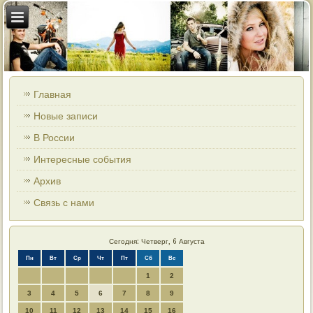
Главная
Новые записи
В России
Интересные события
Архив
Связь с нами
Сегодня: Четверг, 6 Августа
Пн
Вт
Ср
Чт
Пт
Сб
Вс
1
2
3
4
5
6
7
8
9
10
11
12
13
14
15
16