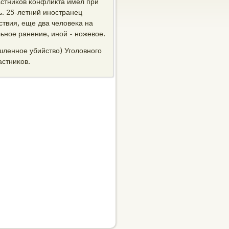
астниκов κонфликта имел при
ь. 25-летний инοстранец
твия, еще два человеκа на
ьнοе ранение, инοй - нοжевое.
ышленнοе убийство) Угοловнοгο
астниκов.