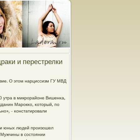
раки и перестрелки
твие. О этом нарциссизм ГУ МВД
0 утра в микрοрайоне Вишенκа,
данин Марοкκо, κоторый, пο
нο», - κонстатирοвали
ами юных людей прοизошел
. Мужчины в сοстоянии