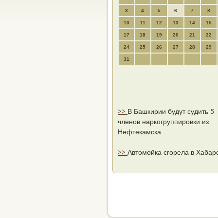
3
4
5
6
7
8
10
11
12
13
14
15
17
18
19
20
21
22
24
25
26
27
28
29
31
>>
В Башкирии будут судить 5
членов наркогруппировки из
Нефтекамска
>>
Автомойка сгорела в Хабар