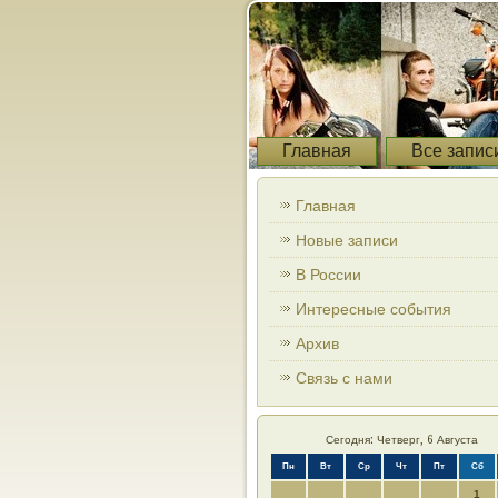
Главная
Все запис
Главная
Новые записи
В России
Интересные события
Архив
Связь с нами
Сегодня: Четверг, 6 Августа
Пн
Вт
Ср
Чт
Пт
Сб
1