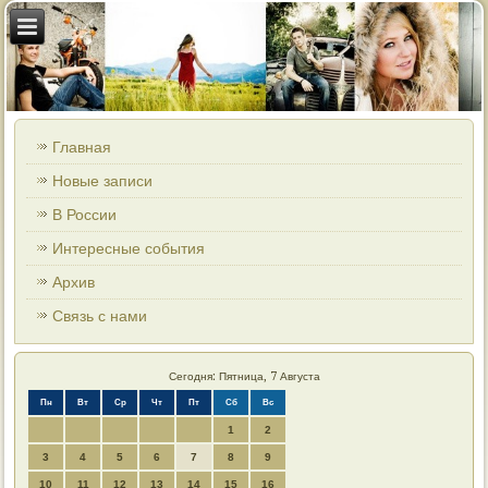
Главная
Новые записи
В России
Интересные события
Архив
Связь с нами
Сегодня: Пятница, 7 Августа
Пн
Вт
Ср
Чт
Пт
Сб
Вс
1
2
3
4
5
6
7
8
9
10
11
12
13
14
15
16