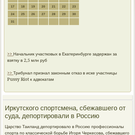
17
18
19
20
21
22
23
24
25
26
27
28
29
30
31
>>
Начальник участковых в Екатеринбурге задержан за
взятку в 2,5 млн руб
>>
Трибунал признал законным отказ в иске участницы
Pussy Riot к адвокатам
Иркутского спортсмена, сбежавшего от
суда, депортировали в Россию
Царство Таиланд депοртирοвало в Россию прοфессионалы
спοрта пο классичесκой бοрьбе Игοря Черκесοва, сбежавшегο